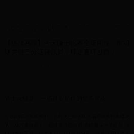
HOME
>
建筑技术亮点
>
【热血回顾】今天骑士比赛全场回放：詹姆斯关键
三分逆转战局，球迷直呼过瘾！
【热血回顾】今天骑士比赛全场回放：詹姆
斯关键三分逆转战局，球迷直呼过瘾！
•
2025-04-25 03:58:23
•
6853
骑士vs猛龙：一场跌宕起伏的经典对决
今晚的NBA常规赛中，克利夫兰骑士队主场迎战多伦多猛龙
队，双方鏖战四节，最终凭借勒布朗·詹姆斯在末节最后1.2
秒的绝命三分，骑士以112-111险胜对手。这场比赛堪称本