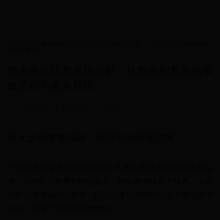
HOME
>
建筑技术亮点
>
恒大最近比赛表现分析：从低谷到复苏的艰难历程
与未来展望
恒大最近比赛表现分析：从低谷到复苏的艰
难历程与未来展望
•
2025-06-19 06:35:32
•
2923
恒大近期赛事回顾：困境中的顽强拼搏
广州恒大淘宝足球俱乐部最近几场比赛的表现可谓跌宕起
伏。在经历了赛季初的低迷后，球队逐渐找回了状态。上周
对阵上海海港的比赛中，恒大在落后两球的情况下顽强扳平
比分，展现了老牌劲旅的韧性。