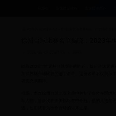
HOME
场馆建设过程
建筑技术亮点
HOME
>
建筑技术亮点
>
徐州台球比赛名单揭晓：2023年世界
徐州台球比赛名单揭晓：2023年
•
2025-05-08 22:07:39
•
5635
随着2023年世界杯台球赛事的临近，徐州台球界
加世界杯台球比赛的选手名单。这份名单不仅展示
表现充满期待。
据悉，本次徐州台球比赛名单中包括了多位在国内
军人物，曾多次在全国锦标赛中夺冠，他的入选毫
选，他们被誉为徐州台球的未来之星。