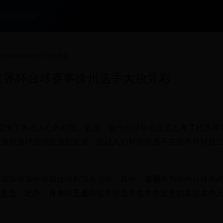
场馆维护知识
杯台球赛事徐州选手大放异彩
世界杯台球赛事徐州选手大放异彩
也迎来了激动人心的时刻。近日，徐州台球协会正式公布了代表徐
了徐州台球运动的蓬勃发展，也让人们对徐州选手在世界杯舞台
和国际赛事中屡获佳绩的顶尖选手。其中，
李明
作为徐州台球界
无悬念。此外，
张华
和
王磊
两位年轻选手也凭借出色的表现成功