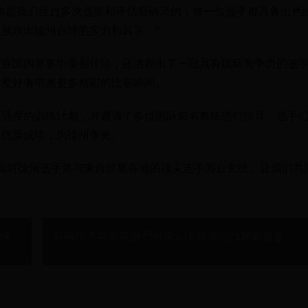
单是我们经过多次选拔和评估后确定的，每一位选手都具备出色
展现出徐州台球的实力和风采。”
仅在国内赛事中屡创佳绩，还培养出了一批具有国际竞争力的选
球爱好者带来更多精彩的比赛瞬间。
高强度的训练计划，并邀请了多位国际知名教练进行指导。选手
得优异成绩，为徐州争光。
，届时徐州选手将与来自世界各地的顶尖选手同台竞技。让我们共
待未
昨晚恒大与鲁能激烈对决，中超焦点战精彩纷呈