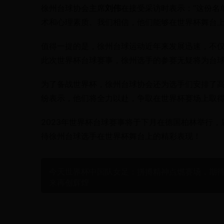
徐州台球协会主席
刘伟
在接受采访时表示：“这份名
术和心理素质。我们相信，他们能够在世界杯舞台上
值得一提的是，徐州台球运动近年来发展迅速，不
此次世界杯台球赛事，徐州选手的参赛无疑将为台
为了备战世界杯，徐州台球协会还为选手们安排了
纷表示，他们将全力以赴，争取在世界杯赛场上取
2023年世界杯台球赛事将于下月在德国柏林举行
待徐州台球选手在世界杯舞台上的精彩表现！
今天世界杯中国队女足：拼搏精神点燃赛场，期
来再创辉煌