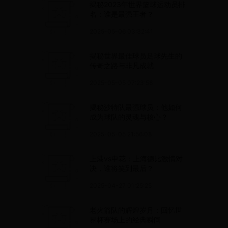
揭秘2023年世界篮球运动员排
名：谁是最强王者？
2025-05-06 03:32:41
揭秘世界最佳球员足球先生的
传奇之路与非凡成就
2025-05-05 07:23:58
揭秘沙特队最强球员：他如何
成为球队的灵魂与核心？
2025-05-05 21:56:08
上港vs申花：上海德比激情对
决，谁将笑到最后？
2025-04-27 01:25:25
老火箭队的辉煌岁月：回忆世
界杯赛场上的经典瞬间