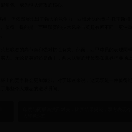
关键角色，成为球队进攻的核心。
英超，但依然展现出了强大的竞争力。西班牙队的费兰·托雷斯和
球。值得一提的是，西甲联赛的技术风格与英超有所不同，更注
化。
与英超联赛的高节奏和强对抗性有关。然而，西甲球员的表现同
的实力。无论是英超还是西甲，两大联赛的球员都在世界杯赛场
界杯上的竞争将会更加激烈。对于球迷来说，这无疑是一件值得
在于那些令人难忘的进球瞬间。
雄
印度与阿联酋激烈对决：比赛结果揭晓，双方表现令
人印象深刻