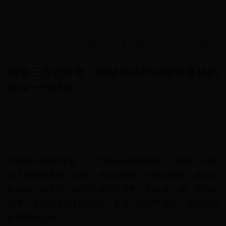
HOME
>
场馆维护知识
>
南葛三连冠传奇：揭秘那些年闪耀世界杯的黄金一
代球员
南葛三连冠传奇：揭秘那些年闪耀世界杯的
黄金一代球员
•
2025-07-17 18:36:47
•
7556
1998年法国世界杯，一支来自日本的球队——南葛，以黑
马之姿横扫赛场，创造了史无前例的"三连冠"神话。这支球
队的核心球员们，如今已成为足球史上的传奇人物。他们的
故事，不仅仅是胜利的荣耀，更是一段关于热血、坚持与团
队精神的史诗。