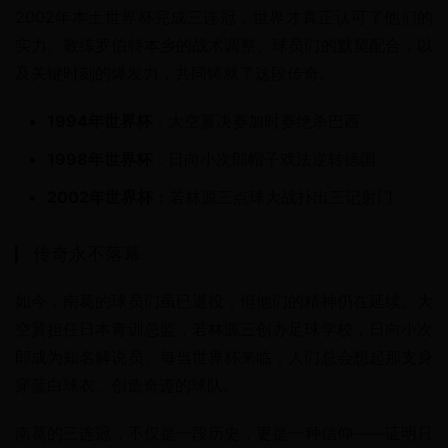
2002年本土世界杯完成三连冠，世界才真正认可了他们的
实力。教练罗伯特本乡的战术调整、球员们的默契配合，以
及关键时刻的爆发力，共同铸就了这段传奇。
1994年世界杯
：大空翼决赛加时赛绝杀巴西
1998年世界杯
：日向小次郎帽子戏法逆转德国
2002年世界杯
：若林源三点球大战扑出三记射门
传奇永不落幕
如今，南葛的球员们虽已退役，但他们的精神仍在延续。大
空翼担任日本青训总监，若林源三创办足球学校，日向小次
郎成为知名解说员。每当世界杯来临，人们总会想起那支身
穿蓝白球衣、创造奇迹的球队。
南葛的三连冠，不仅是一段历史，更是一种信仰——证明只