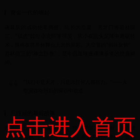
黄金一代的崛起
南葛队的成功绝非偶然。队长大空翼、天才门将若林源
三、"猛虎"日向小次郎等球员，从小在街头足球中磨砺技
术，最终在世界杯舞台上大放异彩。大空翼的"倒挂金钩"、
若林源三的"神之扑救"，至今仍是球迷津津乐道的经典瞬
间。
"我们不是天才，只是比任何人都努力。"——大
空翼在夺冠后的采访中说道。
三连冠的幕后故事
点击进入首页
南葛的三连冠之路充满荆棘。1994年首次夺冠时，他们被
称为"运气队"；1998年卫冕后，质疑声仍未停歇；直到