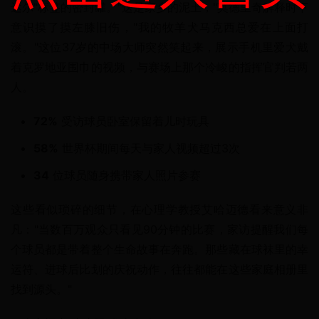
达尔"标签的密封罐。"这是家乡的泥土，"莫德里奇解释时下
意识摸了摸左膝旧伤，"我的牧羊犬马克西总爱在上面打
滚。"这位37岁的中场大师突然笑起来，展示手机里爱犬戴
着克罗地亚围巾的视频，与赛场上那个冷峻的指挥官判若两
人。
72%
受访球员卧室保留着儿时玩具
58%
世界杯期间每天与家人视频超过3次
34
位球员随身携带家人照片参赛
这些看似琐碎的细节，在心理学教授艾哈迈德看来意义非
凡："当数百万观众只看见90分钟的比赛，家访提醒我们每
个球员都是带着整个生命故事在奔跑。那些藏在球袜里的幸
运符、进球后比划的庆祝动作，往往都能在这些家庭相册里
找到源头。"