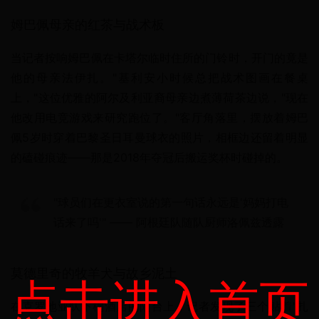
姆巴佩母亲的红茶与战术板
当记者按响姆巴佩在卡塔尔临时住所的门铃时，开门的竟是
他的母亲法伊扎。"基利安小时候总把战术图画在餐桌
上，"这位优雅的阿尔及利亚裔母亲边煮薄荷茶边说，"现在
他改用电竞游戏来研究跑位了。"客厅角落里，摆放着姆巴
佩5岁时穿着巴黎圣日耳曼球衣的照片，相框边还留着明显
的磕碰痕迹——那是2018年夺冠后搬运奖杯时碰掉的。
"球员们在更衣室说的第一句话永远是'妈妈打电
话来了吗'" —— 阿根廷队随队厨师洛佩兹透露
莫德里奇的牧羊犬与故乡泥土
点击进入首页
在克罗地亚队下榻酒店的阳台上，记者发现了三个贴着"扎