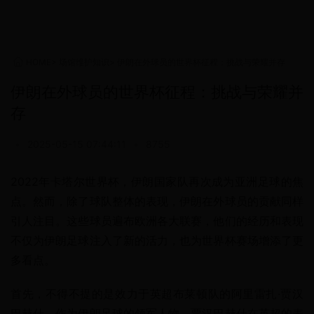
HOME
>
场馆维护知识
>
伊朗在外球员的世界杯征程：挑战与荣耀并存
伊朗在外球员的世界杯征程：挑战与荣耀并
存
•
2025-05-15 07:44:11
•
8755
2022年卡塔尔世界杯，伊朗国家队再次成为亚洲足球的焦
点。然而，除了球队整体的表现，伊朗在外球员的贡献同样
引人注目。这些球员遍布欧洲各大联赛，他们的经历和表现
不仅为伊朗足球注入了新的活力，也为世界杯赛场增添了更
多看点。
首先，不得不提的是效力于英超布莱顿队的阿里雷扎·贾汉
巴赫什。作为伊朗足球的领军人物，贾汉巴赫什在英超的表