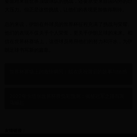
要面对来自世界顶级球队的挑战，还要承受来自国内外的巨
大压力。但正是这些挑战，让他们的表现更加值得期待。
总的来说，伊朗在外球员的世界杯征程充满了挑战与荣耀。
他们的表现不仅关乎个人荣誉，更关乎伊朗足球的未来。相
信在世界杯赛场上，这些球员将用他们的努力和汗水，为伊
朗足球书写新的篇章。
世界杯赛场上的激情瞬间：脱衣庆祝背后的故事与情感
2022年卡塔尔世界杯胜负彩预测：揭秘冠军之路与黑
马崛起
友情链接：