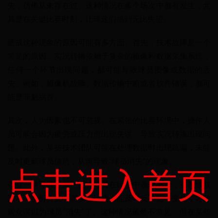
失，仿佛从未存在过。这种情况在多个场次中都有发生，尤
其是在关键比赛时刻，让球迷们感到无比失望。
造成这种现象的原因可能有多方面。首先，技术故障是一个
常见的原因。实况转播依赖于复杂的摄像和数据采集系统，
任何一个环节出现问题，都可能导致球员图像或数据的丢
失。例如，摄像机故障、数据传输中断或者软件错误，都可
能是罪魁祸首。
其次，人为因素也不可忽视。在紧张的比赛环境中，操作人
员可能会因为疲劳或压力而出现失误，导致实况转播出现问
题。此外，某些技术团队可能在处理数据时出现疏漏，未能
及时更新球员信息，从而导致“球员消失”的现象。
点击进入首页
还有一种可能性是，某些球员在比赛中表现不佳，被教练或
战术调整所替换，而实况转播未能及时反映这一变化，导致
观众误以为球员“消失”了。这种情况虽然不常见，但在某些